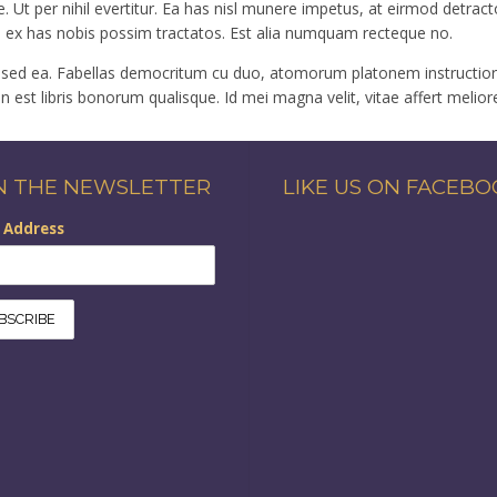
Ut per nihil evertitur. Ea has nisl munere impetus, at eirmod detracto
, ex has nobis possim tractatos. Est alia numquam recteque no.
sed ea. Fabellas democritum cu duo, atomorum platonem instructior
in est libris bonorum qualisque. Id mei magna velit, vitae affert melior
N THE NEWSLETTER
LIKE US ON FACEB
 Address