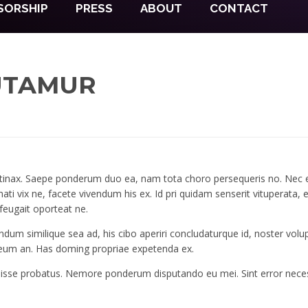
SORSHIP
PRESS
ABOUT
CONTACT
UTAMUR
inax. Saepe ponderum duo ea, nam tota choro persequeris no. Nec ex 
ati vix ne, facete vivendum his ex. Id pri quidam senserit vituperata, 
feugait oporteat ne.
um similique sea ad, his cibo aperiri concludaturque id, noster volup
se eum an. Has doming propriae expetenda ex.
isse probatus. Nemore ponderum disputando eu mei. Sint error necess