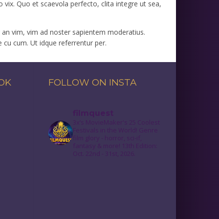
 vix. Quo et scaevola perfecto, clita integre ut sea,
 an vim, vim ad noster sapientem moderatius.
e cu cum. Ut idque referrentur per.
OOK
FOLLOW ON INSTA
filmquest
3x’s MovieMaker's 25 Coolest
Festivals in the World! Genre
film glory - horror, sci-if,
fantasy & more! 13th Edition:
Oct. 22nd - 31st, 2026.