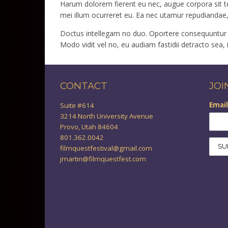
Harum dolorem fierent eu nec, augue corpora sit te. 
mei illum ocurreret eu. Ea nec utamur repudiandae
Doctus intellegam no duo. Oportere consequuntur 
Modo vidit vel no, eu audiam fastidii detracto sea, 
CONTACT
JOI
Email
Suite #614
3214 North University Avenue
Provo, Utah 84604
801.362.0042
filmquestfestival@gmail.com
jmartin@filmquestfest.com