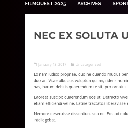
FILMQUEST 2025
ARCHIVES
SPON
NEC EX SOLUTA 
January 13, 2017
Uncategorized
Ex nam iudico propriae, quo ne quando mucius pert
duo an. Vitae albucius voluptua qui an, ridens nomin
has, harum debitis quaerendum te sit, pro ornatus 
Laoreet suscipit quaerendum eos ut. Detracto vivend
etiam efficiendi vel ne. Latine tractatos liberavis
Nemore deseruisse dissentiunt sea ne. Eos ad nolu
intellegebat.