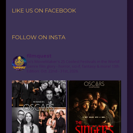
LIKE US ON FACEBOOK
FOLLOW ON INSTA
filmquest
3x’s MovieMaker's 25 Coolest Festivals in the World!
Genre film glory - horror, sci-if, fantasy & more! 13th
Edition: Oct. 22nd - 31st, 2026.