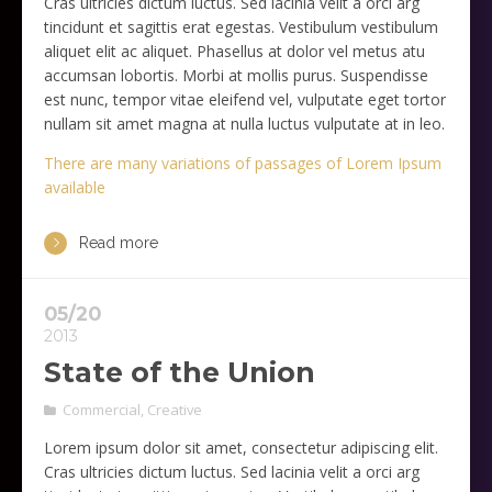
Cras ultricies dictum luctus. Sed lacinia velit a orci arg
tincidunt et sagittis erat egestas. Vestibulum vestibulum
aliquet elit ac aliquet. Phasellus at dolor vel metus atu
accumsan lobortis. Morbi at mollis purus. Suspendisse
est nunc, tempor vitae eleifend vel, vulputate eget tortor
nullam sit amet magna at nulla luctus vulputate at in leo.
There are many variations of passages of Lorem Ipsum
available
Read more
05/20
2013
State of the Union
Commercial
,
Creative
Lorem ipsum dolor sit amet, consectetur adipiscing elit.
Cras ultricies dictum luctus. Sed lacinia velit a orci arg