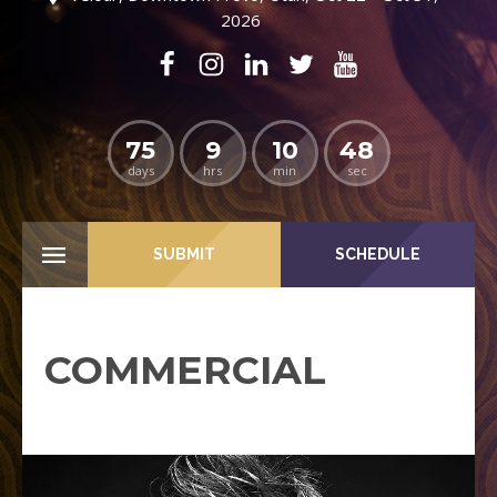
2026
75
9
10
48
days
hrs
min
sec
SUBMIT
SCHEDULE
COMMERCIAL