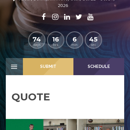
2026
74
16
6
45
days
hrs
min
sec
SUBMIT
SCHEDULE
QUOTE