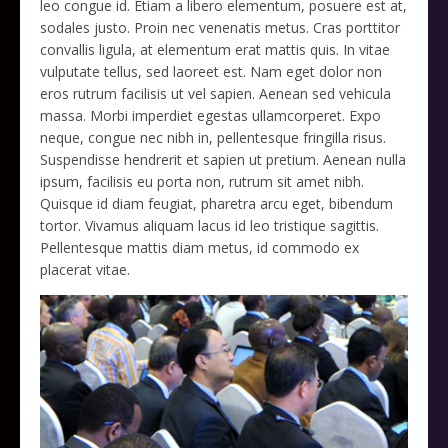
leo congue id. Etiam a libero elementum, posuere est at,
sodales justo. Proin nec venenatis metus. Cras porttitor
convallis ligula, at elementum erat mattis quis. In vitae
vulputate tellus, sed laoreet est. Nam eget dolor non
eros rutrum facilisis ut vel sapien. Aenean sed vehicula
massa. Morbi imperdiet egestas ullamcorperet. Expo
neque, congue nec nibh in, pellentesque fringilla risus.
Suspendisse hendrerit et sapien ut pretium. Aenean nulla
ipsum, facilisis eu porta non, rutrum sit amet nibh.
Quisque id diam feugiat, pharetra arcu eget, bibendum
tortor. Vivamus aliquam lacus id leo tristique sagittis.
Pellentesque mattis diam metus, id commodo ex
placerat vitae.