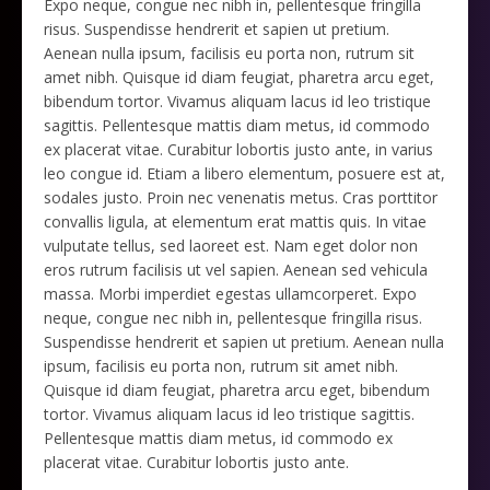
Expo neque, congue nec nibh in, pellentesque fringilla
risus. Suspendisse hendrerit et sapien ut pretium.
Aenean nulla ipsum, facilisis eu porta non, rutrum sit
amet nibh. Quisque id diam feugiat, pharetra arcu eget,
bibendum tortor. Vivamus aliquam lacus id leo tristique
sagittis. Pellentesque mattis diam metus, id commodo
ex placerat vitae. Curabitur lobortis justo ante, in varius
leo congue id. Etiam a libero elementum, posuere est at,
sodales justo. Proin nec venenatis metus. Cras porttitor
convallis ligula, at elementum erat mattis quis. In vitae
vulputate tellus, sed laoreet est. Nam eget dolor non
eros rutrum facilisis ut vel sapien. Aenean sed vehicula
massa. Morbi imperdiet egestas ullamcorperet. Expo
neque, congue nec nibh in, pellentesque fringilla risus.
Suspendisse hendrerit et sapien ut pretium. Aenean nulla
ipsum, facilisis eu porta non, rutrum sit amet nibh.
Quisque id diam feugiat, pharetra arcu eget, bibendum
tortor. Vivamus aliquam lacus id leo tristique sagittis.
Pellentesque mattis diam metus, id commodo ex
placerat vitae. Curabitur lobortis justo ante.